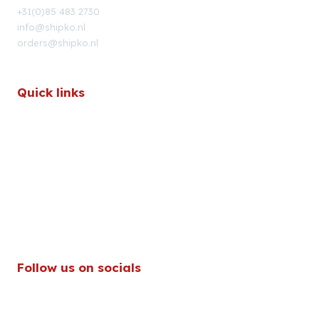
+31(0)85 483 2730
info@shipko.nl
orders@shipko.nl
Quick links
HOME
ABOUT US
SERVICES
WORK AT SHIPKO
CONTACT
Follow us on socials