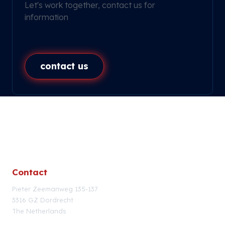
Let's work together, contact us for
information
contact us
Contact
Pieter Zeemanweg 135-137
3316 GZ Dordrecht
The Netherlands